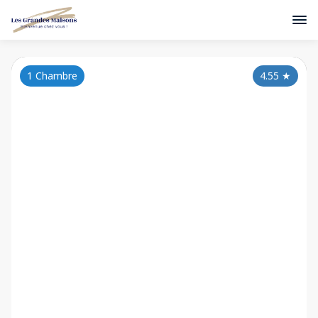
1 Chambre
4.55
★