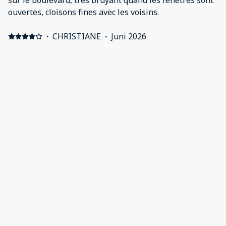
sur le boulevard, très bruyant quand les fenêtres sont
ouvertes, cloisons fines avec les voisins.
·
CHRISTIANE
·
Juni 2026
Positive: tout
·
Olivier
·
Juni 2026
nous avons passé un très bon séjour Positive: bel
appartement très bien placé Negative: Appartement
pas insonorisé vis à vis des appartements voisins
·
moise
·
April 2026
Proximité fonctionnelle Positive: La décoration La
fonctionnalité L emplacement idéal Negative: Le bruit
de la rue La mauvaise insonorisation des fenêtres
Alle 25 Ausstattungsmerkmale bewertungen