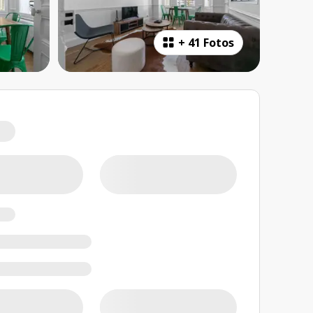
+
41 Fotos