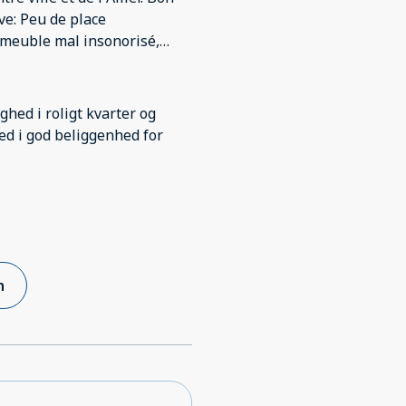
ve: Peu de place
meuble mal insonorisé,
pas ( ils se sont couchés
ghed i roligt kvarter og
hed i god beliggenhed for
n