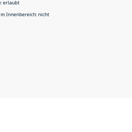
e
:
erlaubt
im Innenbereich
:
nicht
ngen
jmbally@free.fr