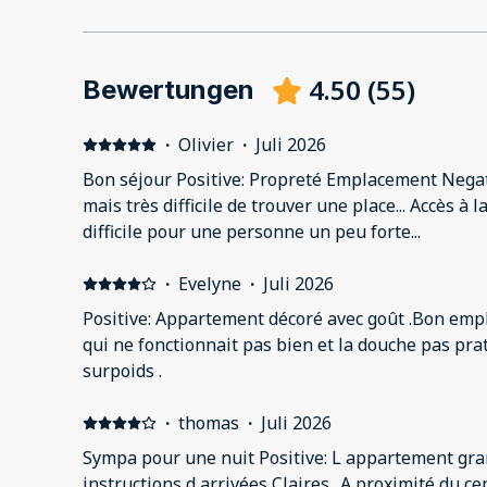
4.50
(
55
)
Bewertungen
·
Olivier
·
Juli 2026
Bon séjour Positive: Propreté Emplacement Negative: Stationnement gratuit
mais très difficile de trouver une place... Accès à l
difficile pour une personne un peu forte...
·
Evelyne
·
Juli 2026
Positive: Appartement décoré avec goût .Bon emp
qui ne fonctionnait pas bien et la douche pas pr
surpoids .
·
thomas
·
Juli 2026
Sympa pour une nuit Positive: L appartement gran
instructions d arrivées Claires.. A proximité du cent