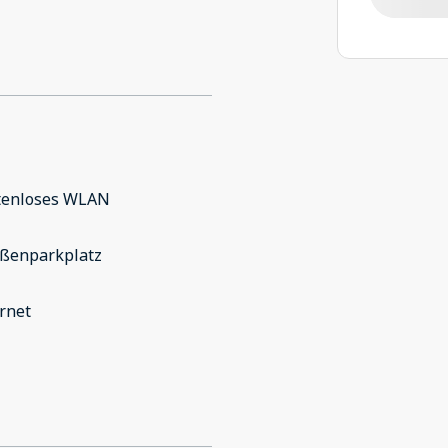
tenloses WLAN
aßenparkplatz
rnet