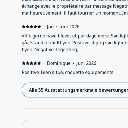
échange avec le propriétaire par message Negati
malheureusement, il faut tourner un moment. Im
nous entendions les gens du dessus faire les cent 
très tard) .
·
Jan
·
Juni 2026
Ville gerne have blevet et par dage mere. Sød lejli
gåafstand til midtbyen. Positive: Rigtig sød lejlig
byen. Negative: Ingenting,
·
Dominique
·
Juni 2026
Positive: Bien situé, chouette équipements
Alle 55 Ausstattungsmerkmale bewertunge