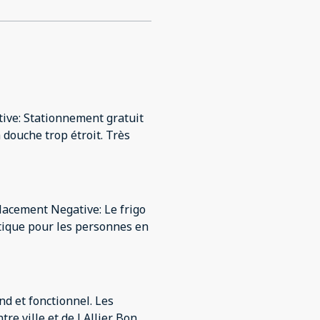
a douche trop étroit. Très
lacement Negative: Le frigo
atique pour les personnes en
d et fonctionnel. Les
re ville et de l Allier. Bon