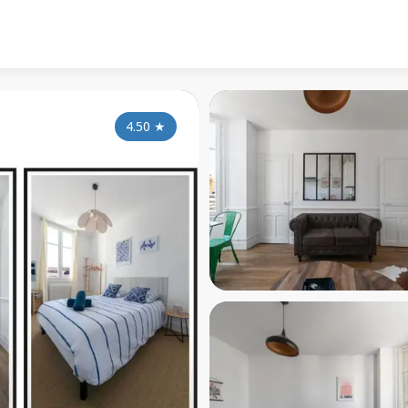
4.50
★