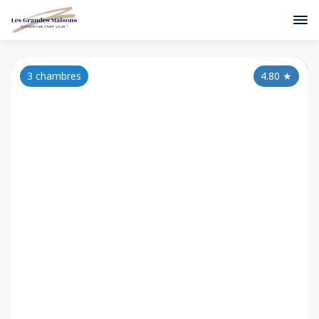
3 chambres
4.80
★