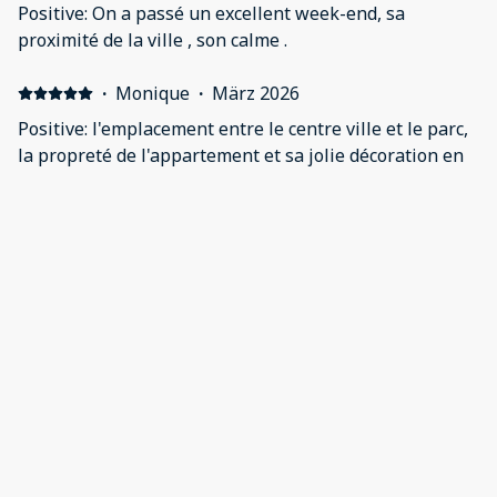
Positive: On a passé un excellent week-end, sa
proximité de la ville , son calme .
·
Monique
·
März 2026
Positive: l'emplacement entre le centre ville et le parc,
la propreté de l'appartement et sa jolie décoration en
osier, le lit très confortable et tout le nécessaire pour
la cuisine et la salle de bain !! Negative: le wifi un peu
capricieux.
·
Anonym
·
September 2025
Positive: Appartement très bien décoré. Lits
confortables. Emplacement parfait entre bord d’allier
et centre ville. Negative: 3ème étage sans ascenseur
·
Marianne
·
August 2025
Positive: Well equipped kitchen and a washer/dryer.
Negative: We booked two apartments. One was very
clean and the other one not on the same level of