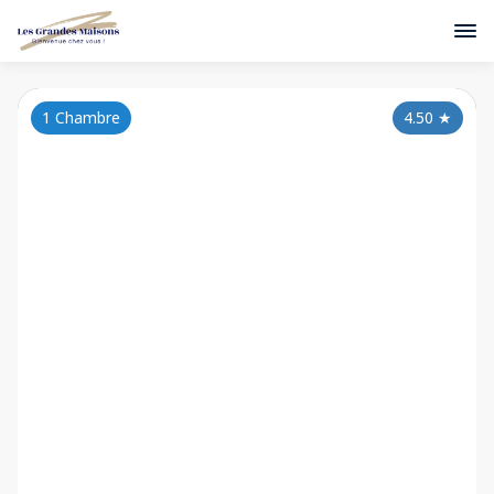
1 Chambre
4.50
★