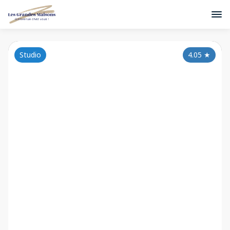
Studio
4.05
★