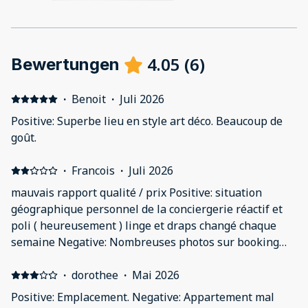
4.05
(
6
)
Bewertungen
·
Benoit
·
Juli 2026
Positive: Superbe lieu en style art déco. Beaucoup de
goût.
·
Francois
·
Juli 2026
mauvais rapport qualité / prix Positive: situation
géographique personnel de la conciergerie réactif et
poli ( heureusement ) linge et draps changé chaque
semaine Negative: Nombreuses photos sur booking
reflétant prtiellement le logement les 2 ouvertures (
fenetres et fenetrons donnant sur un grand mur et des
·
dorothee
·
Mai 2026
tuyauteries cuisine tres exigue on y accède
Positive: Emplacement. Negative: Appartement mal