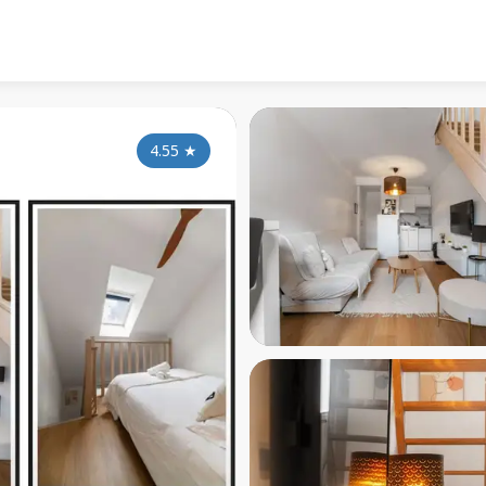
4.55
★