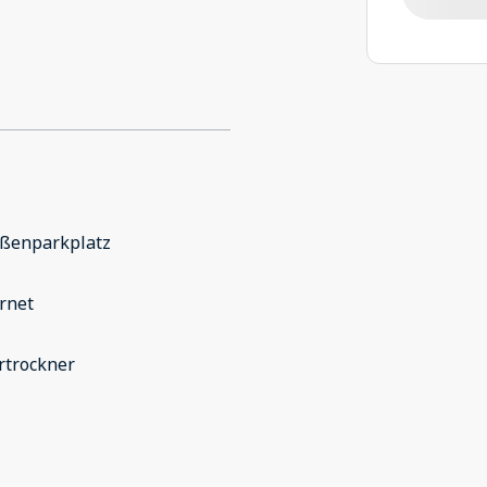
aßenparkplatz
rnet
rtrockner