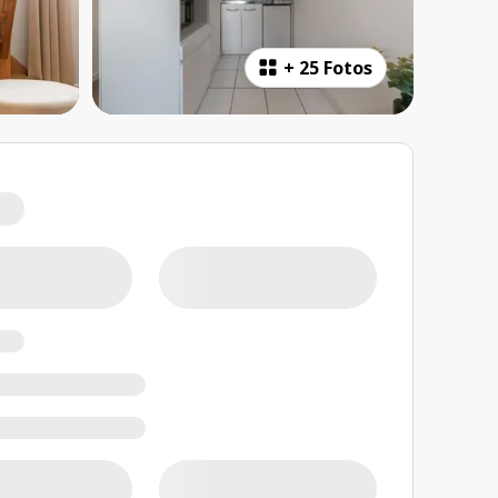
+
25 Fotos