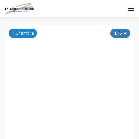
1 Chambre
4.75
★