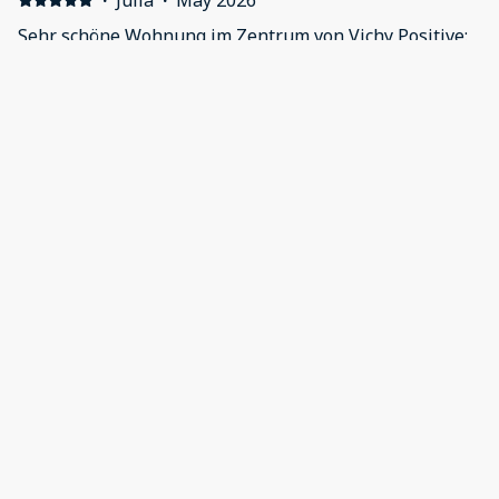
principale
·
Julia
·
May 2026
Sehr schöne Wohnung im Zentrum von Vichy Positive:
Sehr schöne Wohnung direkt im Zentrum Negative:
Nichts
·
Veronique
·
April 2026
Positive: Appartement spacieux
·
MYRIAM
·
February 2026
Positive: L'espace a disposition, les équipements, la
propreté, la situation géographique, le calme, l'accès
sécurisé....Top Negative: Rien
Show all 39 reviews