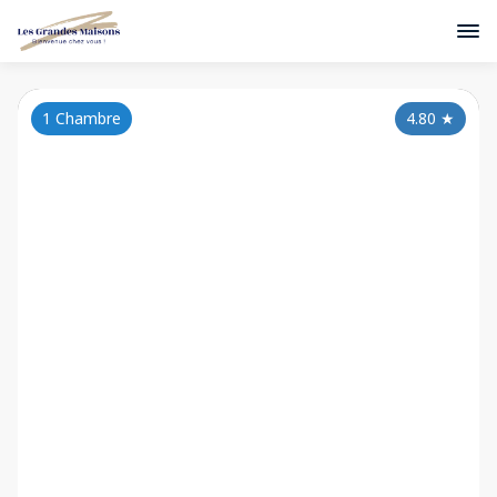
1 Chambre
4.80
★