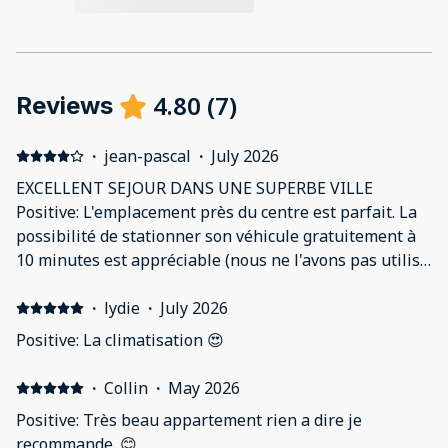
4.80
(
7
)
Reviews
·
jean-pascal
·
July 2026
EXCELLENT SEJOUR DANS UNE SUPERBE VILLE
Positive: L'emplacement près du centre est parfait. La
possibilité de stationner son véhicule gratuitement à
10 minutes est appréciable (nous ne l'avons pas utilisé
de tout le séjour, déplacements à pied et à vélo).
l'appartement est petit mais très bien agencé avec tout
·
lydie
·
July 2026
le confort dont on a besoin pour un court séjour (5
Positive: La climatisation 😍
jours). Et surtout la climatisation, indispensable pour
cette appartement sous les toits (silencieuse et
·
Collin
·
May 2026
efficace). La salle de bain est de très bonne taille avec
Positive: Très beau appartement rien a dire je
une belle douche. Tout était parfait . Negative: Rien.
recommande. 😊