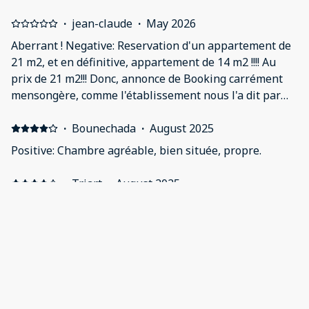
·
jean-claude
·
May 2026
Aberrant ! Negative: Reservation d'un appartement de
21 m2, et en définitive, appartement de 14 m2 !!!! Au
prix de 21 m2!!! Donc, annonce de Booking carrément
mensongère, comme l'établissement nous l'a dit par
téléphone ? Ou très belle arnaque de l'établissement
lui-même ? Résultat aberrant.
·
Bounechada
·
August 2025
Positive: Chambre agréable, bien située, propre.
·
Triart
·
August 2025
Positive: Proximité du centre Calme Propre
·
Albino
·
July 2025
Positive: Logement très pratique
·
Marie-Madeleine
·
April 2025