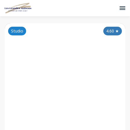
Studio
4.60
★