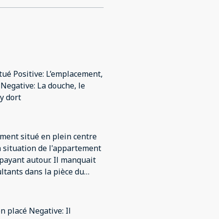
tué Positive: L’emplacement,
 Negative: La douche, le
y dort
tement situé en plein centre
La situation de l'appartement
 payant autour. Il manquait
ultants dans la pièce du
 la salle de bain tronait sur
st cassé et j'ai dû laver la
 forte de rance. Je ne
n placé Negative: Il
t récupérer et redeposer les