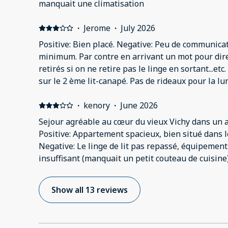
manquait une climatisation
clés à quelques rues de là où l'arrêt minute est i
l'impossibilité de se garer à côté ça devient vite g
·
Jerome
·
July 2026
Positive: Bien placé. Negative: Peu de communicati
minimum. Par contre en arrivant un mot pour dir
retirés si on ne retire pas le linge en sortant...et
sur le 2 ème lit-canapé. Pas de rideaux pour la l
dormir...pour le tarif... déçus.
·
kenory
·
June 2026
Sejour agréable au cœur du vieux Vichy dans un
Positive: Appartement spacieux, bien situé dans l
Negative: Le linge de lit pas repassé, équipement
insuffisant (manquait un petit couteau de cuisine)
Show all 13 reviews