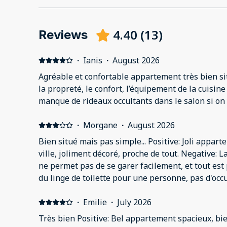
4.40
(
13
)
Reviews
·
Ianis
·
August 2026
Agréable et confortable appartement très bien si
la propreté, le confort, l’équipement de la cuisine
manque de rideaux occultants dans le salon si on 
·
Morgane
·
August 2026
Bien situé mais pas simple... Positive: Joli appar
ville, joliment décoré, proche de tout. Negative: 
ne permet pas de se garer facilement, et tout est
du linge de toilette pour une personne, pas d'occ
canapé lit. Ce qui semble être l'ancienne patère de
le sol, une des poignées de contrôle de la douche e
·
Emilie
·
July 2026
vaisselle avant usage car tout avait une odeur très
Très bien Positive: Bel appartement spacieux, bie
conseille pas non plus avec les enfants car il fau