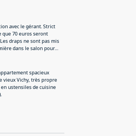
mpossible, avec
alère.
on avec le gérant. Strict
e que 70 euros seront
c. Les draps ne sont pas mis
umière dans le salon pour
 appartement spacieux
e vieux Vichy, très propre
 en ustensiles de cuisine
.