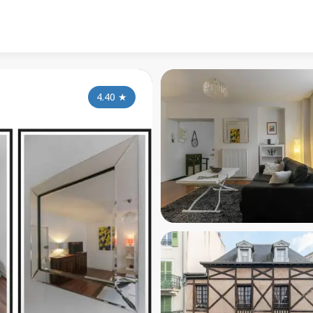
4.40
★