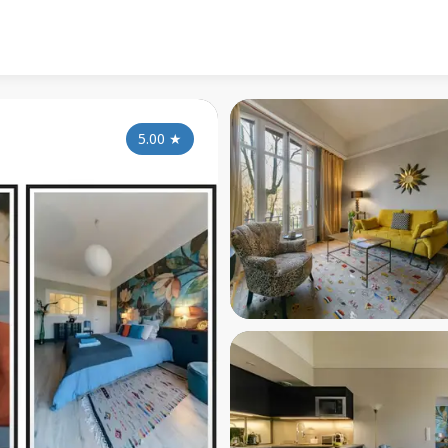
5.00
★