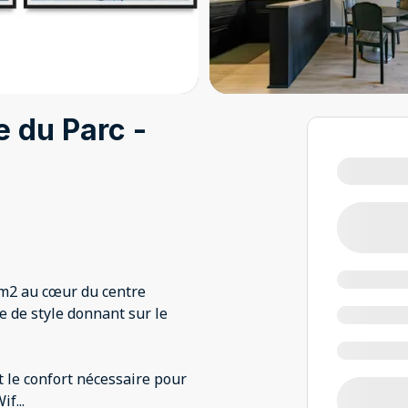
e du Parc -
8m2 au cœur du centre
e de style donnant sur le
ut le confort nécessaire pour
Wif
...