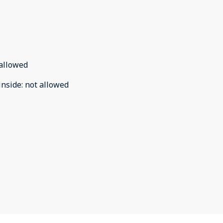
allowed
inside
:
not allowed