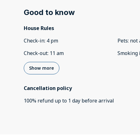
Good to know
House Rules
Check-in
:
4 pm
Pets
:
not 
Check-out
:
11 am
Smoking 
Show more
Cancellation policy
100
%
refund
up to
1 day
before
arrival