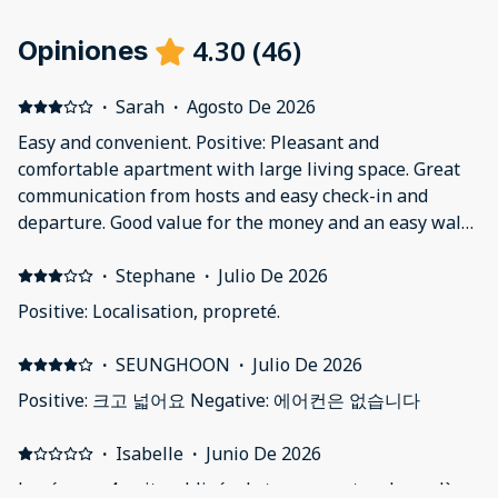
4.30
(
46
)
Opiniones
·
Sarah
·
Agosto De 2026
Easy and convenient. Positive: Pleasant and
comfortable apartment with large living space. Great
communication from hosts and easy check-in and
departure. Good value for the money and an easy walk
to downtown and the train station. Lots of restaurants
just outside. Easy to find street parking. Negative: The
·
Stephane
·
Julio De 2026
apartment is located very close to some streets that
Positive: Localisation, propreté.
didn’t feel particularly safe. We had the windows open
(to keep cool; there is no air conditioning) and we
·
SEUNGHOON
·
Julio De 2026
heard quarrels on the street several times throughout
Positive: 크고 넓어요 Negative: 에어컨은 없습니다
the night. But everything was fine, and this was only
our impression after a single night.
·
Isabelle
·
Junio De 2026
Loué pour 4 nuits, obligés de trouver autre chose dès