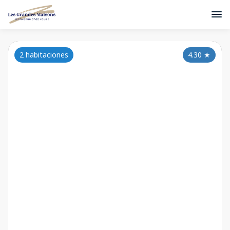
2 habitaciones
4.30
★