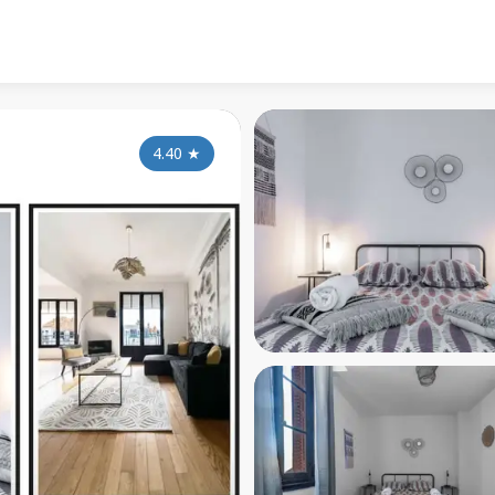
4.40
★