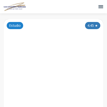
Estudio
4.45
★