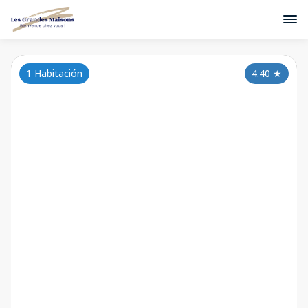
1 Habitación
4.40
★