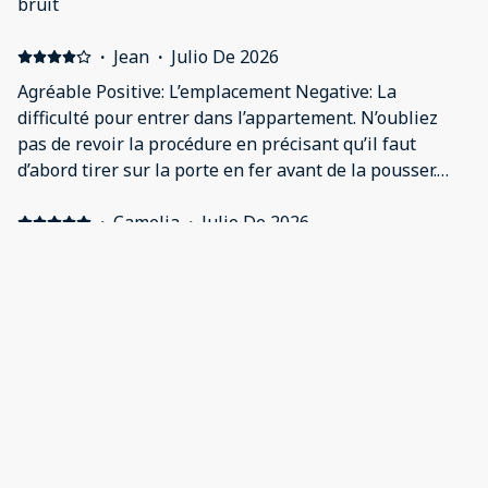
bruit
·
Jean
·
Julio De 2026
Agréable Positive: L’emplacement Negative: La
difficulté pour entrer dans l’appartement. N’oubliez
pas de revoir la procédure en précisant qu’il faut
d’abord tirer sur la porte en fer avant de la pousser.
Revoir également la barre de douche.
·
Camelia
·
Julio De 2026
Get a taste of a French quiet neighborhood Positive:
Comfortable apartment in a quiet neighborhood close
to the city center
·
Valerie
·
Junio De 2026
Positive: L emplacement du logement Negative: L
isolation du logement avec les Occupants du dessus
·
BOYRIES
·
Abril De 2026