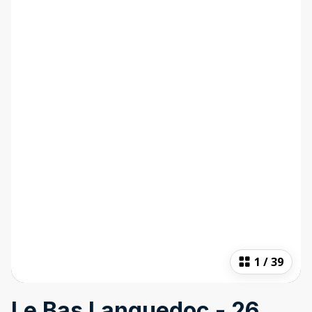
1
/
39
Le Bas Languedoc - 26