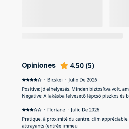
4.50
(
5
)
Opiniones
·
Bicskei
·
Julio De 2026
Positive: Jó elhelyezés. Minden biztosítva volt, a
Negative: A lakásba felvezető lépcső piszkos és b
·
Floriane
·
Julio De 2026
Pratique, à proximité du centre, clim appréciable
attrayants (entrée immeu