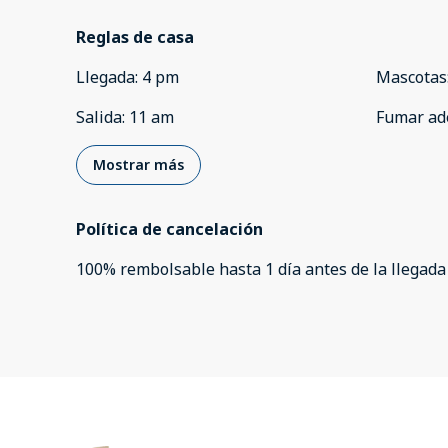
Reglas de casa
Llegada
:
4 pm
Mascotas
Salida
:
11 am
Fumar ad
Mostrar más
Política de cancelación
100
%
rembolsable
hasta
1 día
antes de la
llegada