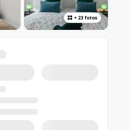
+
23 fotos