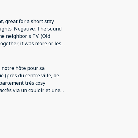
t, great for a short stay
nights. Negative: The sound
the neighbor's TV. (Old
together, it was more or less
ickly/poorly renovated. No
à notre hôte pour sa
ué (près du centre ville, de
partement très cosy
accès via un couloir et une