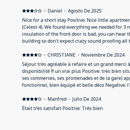
·
Daniel
·
Agosto De 2025
Nice for a short stay Positive: Nice little apartmen
(Celest 4). We found everything we needed for 3 
insulation of the front door is bad, you can hear 
building so don't expect crazy sound proofing all 
quiet during our stay) One can see that it was qu
real closet in the bedroom.
·
CHRISTIANE
·
Noviembre De 2024
Séjour très agréable à refaire et un grand merci 
disponibilité !!! un vrai plus Positive: très bien sit
ses commerces, ses promenades et de la gare) ap
fonctionnel, bien équipé et belle déco Negative: l'
cour qui méritent une rénovation
·
Manfred
·
Julio De 2024
Était très satisfait Positive: Trés bien