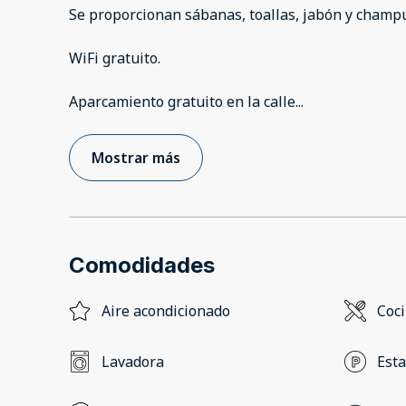
Se proporcionan sábanas, toallas, jabón y champ
WiFi gratuito.
Aparcamiento gratuito en la calle
...
Mostrar más
Comodidades
Aire acondicionado
Coc
Lavadora
Esta