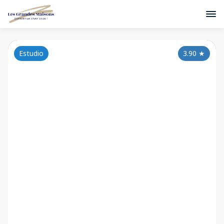
Estudio
3.90
★