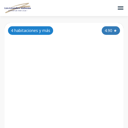
4 habitaciones y más
4.90
★