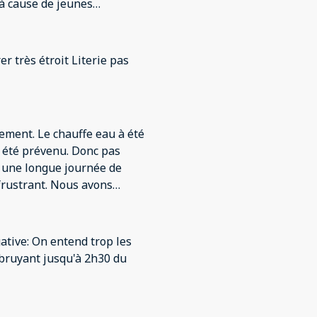
 à cause de jeunes
ient , même leur porte
passe de la musique très
atelas du lit est à changer
pièce a vivre , mais dans
gement. Le chauffe eau à été
s été prévenu. Donc pas
s une longue journée de
frustrant. Nous avons
 de téléphone dédié et c'est
é le jour de notre arrivée.
 notre frustration.
ative: On entend trop les