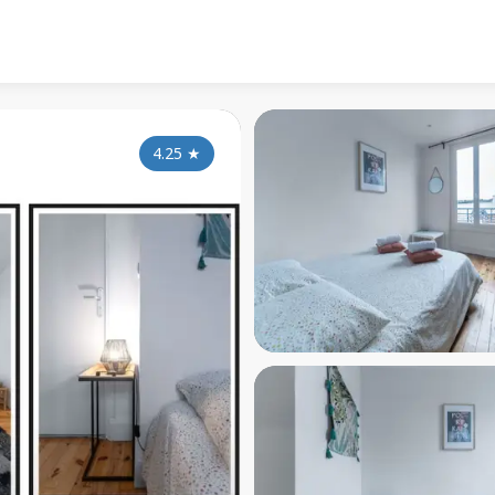
4.25
★