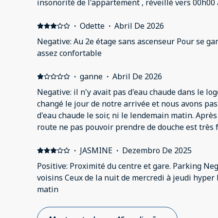
insonorité de l'appartement , réveillé vers 00h00
(surement chambre 205 ) qui parlaient fort et ria
fermée on les entendais ... de plus le pub voisin 
·
Odette
·
Abril De 2026
forte, obligé de dormir avec des boules kies ...le m
Negative: Au 2e étage sans ascenseur Pour se garer très étroit Literie pas
car très inconfortable, manque un miroir dans la 
assez confortable
l'ensemble le séjour reste correcte (3 nuits)
·
ganne
·
Abril De 2026
Negative: il n'y avait pas d'eau chaude dans le lo
changé le jour de notre arrivée et nous avons pa
d'eau chaude le soir, ni le lendemain matin. Aprè
route ne pas pouvoir prendre de douche est très 
contacté le lendemain, car arrivée tard, le numéro
la que l'on a su que le chauffe eau avait été chang
·
JASMINE
·
Dezembro De 2025
Nous espérons un dédommagement à la hauteur de
Positive: Proximité du centre et gare. Parking Neg
voisins Ceux de la nuit de mercredi à jeudi hyper bruyant jusqu'à 2h30 du
matin