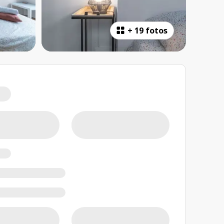
+
19 fotos