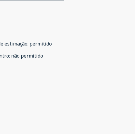
de estimação
:
permitido
ntro
:
não permitido