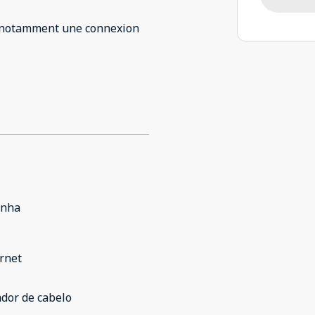
et notamment une connexion
inha
rnet
dor de cabelo