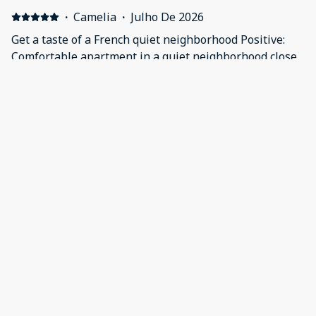
Revoir également la barre de douche.
·
Camelia
·
Julho De 2026
Get a taste of a French quiet neighborhood Positive:
Comfortable apartment in a quiet neighborhood close
to the city center
·
Valerie
·
Junho De 2026
Positive: L emplacement du logement Negative: L
isolation du logement avec les Occupants du dessus
·
BOYRIES
·
Abril De 2026
logement très agréable proche des bords de l'Allier
Positive: Logement grand et confortable, idéal pour 2
ou 3 avec un enfant. Très bien équipé (minimum de
cuisine compris), nous avions tout le matériel
nécessaire (même le mixeur!) et un lit bébé (il ne
manque que la chaise haute) Le logement est proche
Mostrar todas as 32 avaliações
du centre ( 10 min à pied) et à 5 min à pied des bords