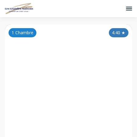
1 Chambre
4.40
★