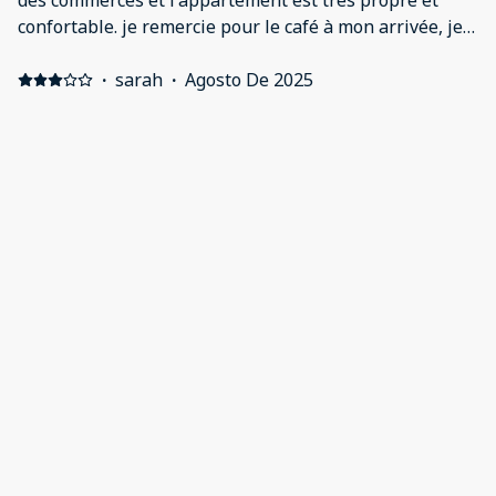
des commerces et l'appartement est très propre et
confortable. je remercie pour le café à mon arrivée, je
le recommande
·
sarah
·
Agosto De 2025
Positive: Pratique Negative: Le manque d
insonorisation
·
Severine
·
Janeiro De 2025
Logement très bien situé Positive: Appartement
propre idéalement situé pour visiter la ville Negative:
Deux fenêtres laissant passer l'air, (toutes les
huisseries vont être changées), dommage en plein
hiver... mais cela n'a pas empêché de passer un bon
séjour
·
Andreas
·
Dezembro De 2024
Ich war hochzufrieden
Mostrar todas as 11 avaliações