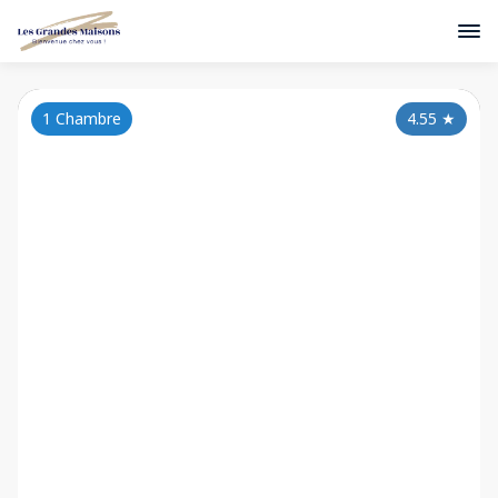
1 Chambre
4.55
★