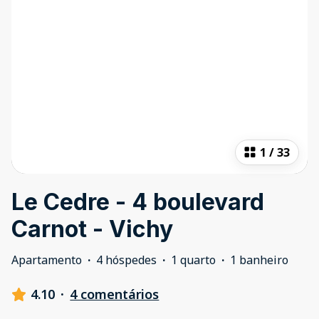
1
/
33
Le Cedre - 4 boulevard
Carnot - Vichy
Apartamento
·
4 hóspedes
·
1 quarto
·
1 banheiro
4.10
·
4 comentários