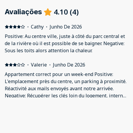
4.10
(
4
)
Avaliações
·
Cathy
·
Junho De 2026
Positive: Au centre ville, juste à côté du parc central et
de la rivière où il est possible de se baigner. Negative:
Sous les toits alors attention la chaleur.
·
Valerie
·
Junho De 2026
Appartement correct pour un week-end Positive:
L'emplacement près du centre, un parking à proximité.
Réactivité aux mails envoyés avant notre arrivée.
Negative: Récupérer les clés loin du logement, internet
ne fonctionnait pas et par conséquent pas de
télévision. Appartement sous les toits. Il faisait chaud
·
Nadine
·
Maio De 2026
à notre arrivée.
Positive: Super emplacement Negative: Salle de bain
exiguë et pas de mitigeur de douche