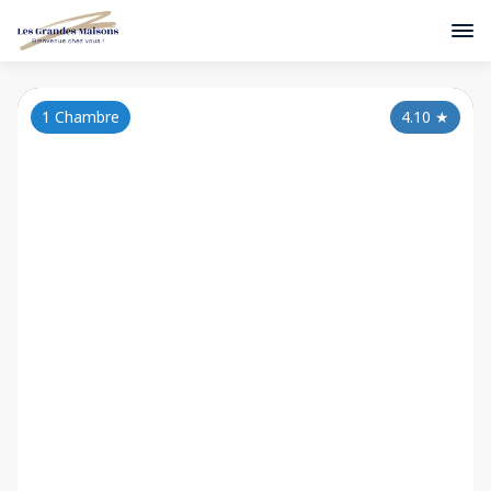
1 Chambre
4.10
★