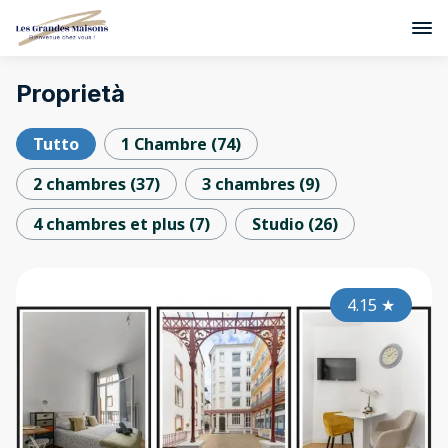
Proprietà
Tutto
1 Chambre
(
74
)
2 chambres
(
37
)
3 chambres
(
9
)
4 chambres et plus
(
7
)
Studio
(
26
)
4.15
★