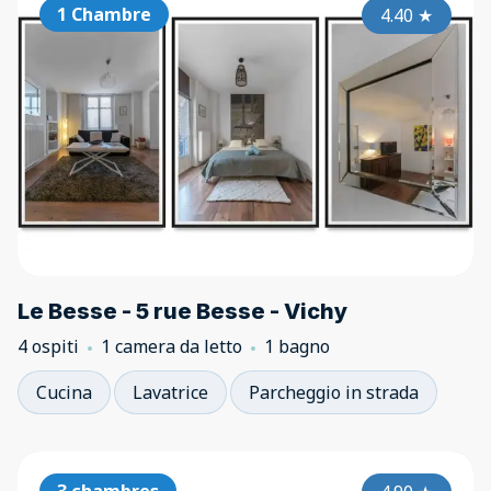
1 Chambre
4.40
★
Le Besse - 5 rue Besse - Vichy
4 ospiti
1 camera da letto
1 bagno
Cucina
Lavatrice
Parcheggio in strada