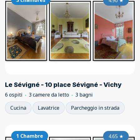
3 chambres
4.90
★
Le Sévigné - 10 place Sévigné - Vichy
6 ospiti
3 camere da letto
3 bagni
Cucina
Lavatrice
Parcheggio in strada
1 Chambre
4.65
★