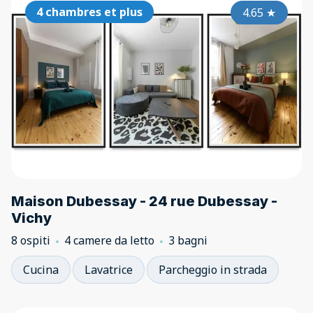
4 chambres et plus
4.65
★
Maison Dubessay - 24 rue Dubessay -
Vichy
8 ospiti
4 camere da letto
3 bagni
Cucina
Lavatrice
Parcheggio in strada