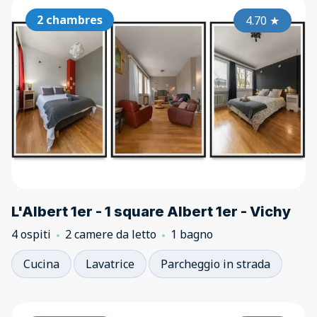
2 chambres
4.70
★
L'Albert 1er - 1 square Albert 1er - Vichy
4 ospiti
2 camere da letto
1 bagno
Cucina
Lavatrice
Parcheggio in strada