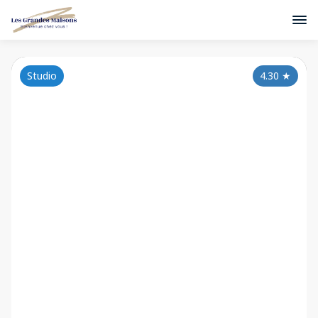
Studio
4.30
★