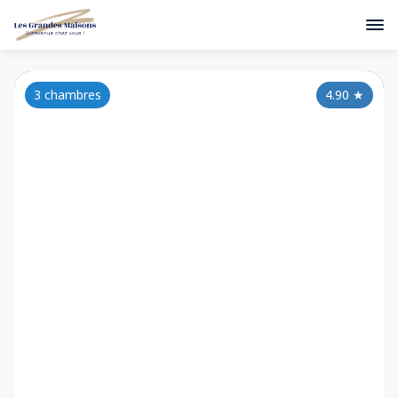
3 chambres
4.90
★